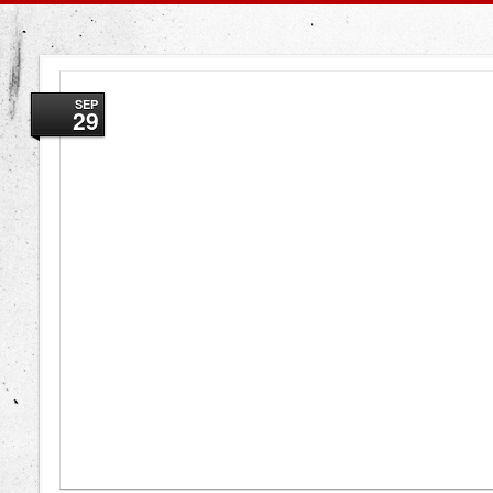
SEP
29