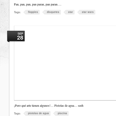
Pan, pan, pan, pan paran, pan paran….
floppies
disquetes
star
star wars
Tags:
SEP
28
¡Pero qué arte tienen algunos!… Pistolas de agua… seeh
pistolas de agua
piscina
Tags: