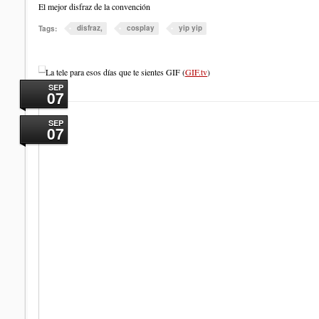
El mejor disfraz de la convención
disfraz,
cosplay
yip yip
Tags:
La tele para esos días que te sientes GIF (
GIF.tv
)
SEP
07
SEP
07