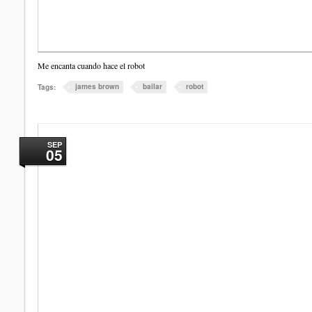
Me encanta cuando hace el robot
james brown
bailar
robot
Tags:
SEP
05