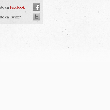
uto en
Facebook
uto en Twitter