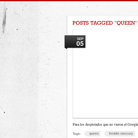
SEP
05
Para los despistados que no vieron el Goog
queen
freddie mercury
Tags: