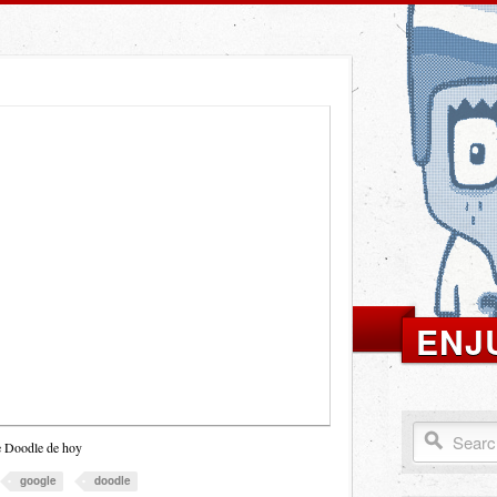
ENJ
le Doodle de hoy
google
doodle