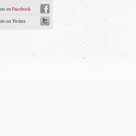
uto en
Facebook
uto en Twitter