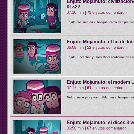
Enjuto Mojamuto: civilizacion
01×22
07:16 min
|
79
enjutos comentaron
Enjuto continúa en el bosque, como siempre con
Enjuto Mojamuto: el fin de In
06:09 min
|
52
enjutos comentaron
Enjuto, Bocachoti y Hincli Mincli continúan en e
Enjuto Mojamuto: el modem 
07:17 min
|
61
enjutos comentaron
Todo parece paz y tranquilidad en el bosque dond
Enjuto Mojamuto: si dices 3 v
06:50 min
|
67
enjutos comentaron