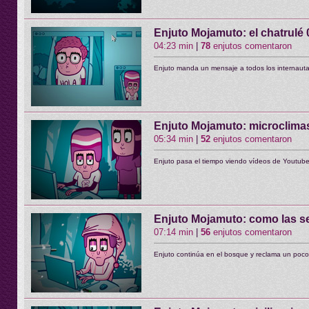
Enjuto Mojamuto: el chatrulé
04:23 min
|
78
enjutos comentaron
Enjuto manda un mensaje a todos los internaut
Enjuto Mojamuto: microclimas
05:34 min
|
52
enjutos comentaron
Enjuto pasa el tiempo viendo vídeos de Youtub
Enjuto Mojamuto: como las s
07:14 min
|
56
enjutos comentaron
Enjuto continúa en el bosque y reclama un poco