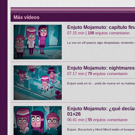
Más vídeos
Enjuto Mojamuto: capítulo fin
07:15 min
|
108
enjutos comentaron
La voz en off parece algo despistada, teniendo 
Enjuto Mojamuto: nightmares 
07:17 min
|
79
enjutos comentaron
Enjuto está en el... ¡está de nuevo en su habita
Enjuto Mojamuto: ¿qué decía
01×26
06:41 min
|
55
enjutos comentaron
Enjuto, Bocachoti y Hincli Mincli están el bosqu