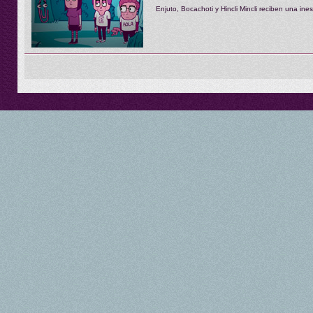
Enjuto, Bocachoti y Hincli Mincli reciben una ine