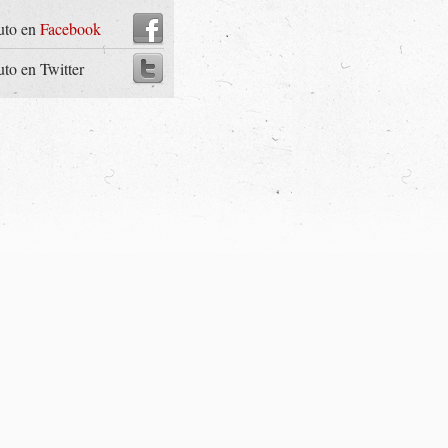
uto en
Facebook
uto en Twitter