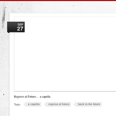
SEP
27
Regreso al Futuro… a capella
a capella
regreso al futuro
back to the future
Tags: