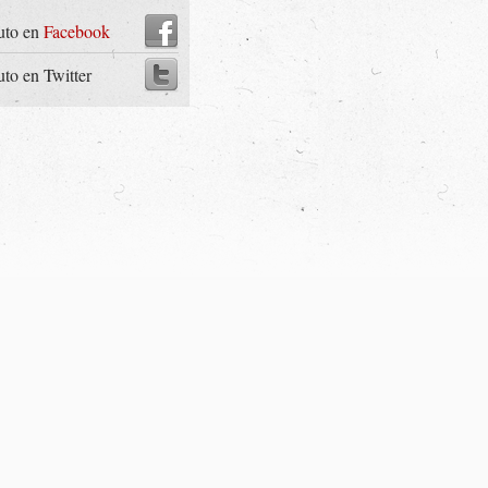
uto en
Facebook
uto en Twitter