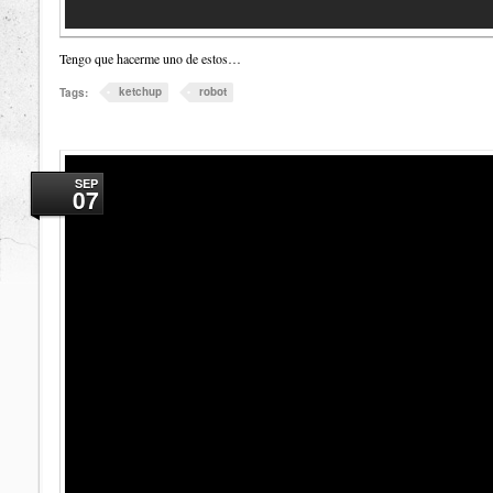
Tengo que hacerme uno de estos…
ketchup
robot
Tags:
SEP
07