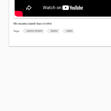
Me encanta cuando hace el robot
james brown
bailar
robot
Tags: