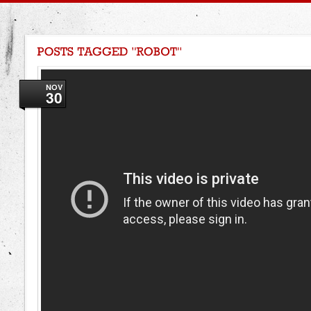
NOV
30