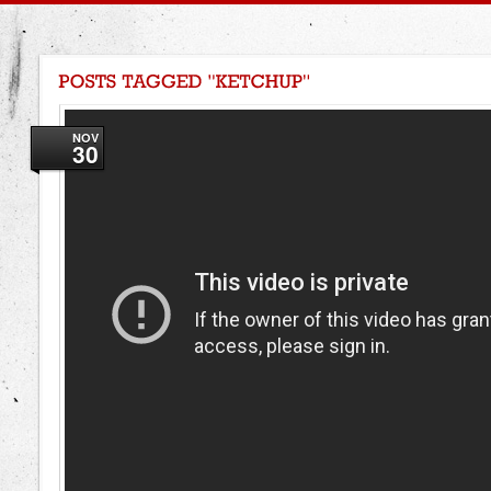
NOV
30