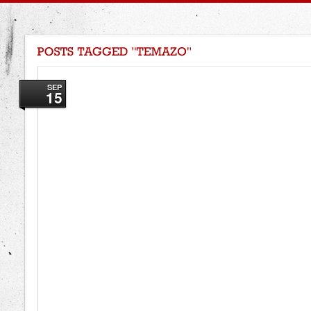
SEP
15