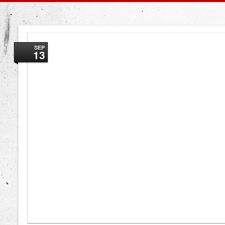
SEP
13