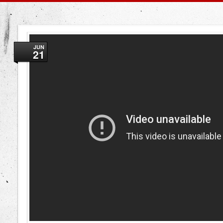
JUN
21