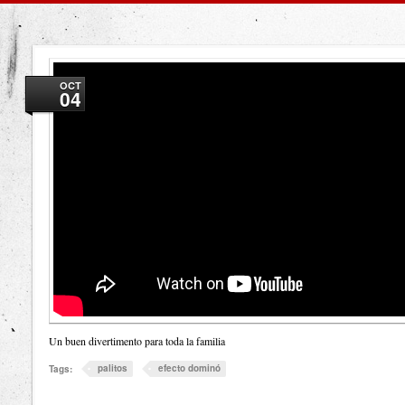
OCT
04
Un buen divertimento para toda la familia
palitos
efecto dominó
Tags: