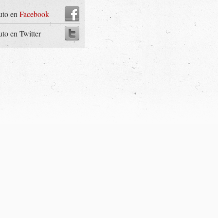
uto en
Facebook
uto en Twitter