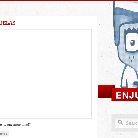
ENJ
elas… one more time!?
uelas