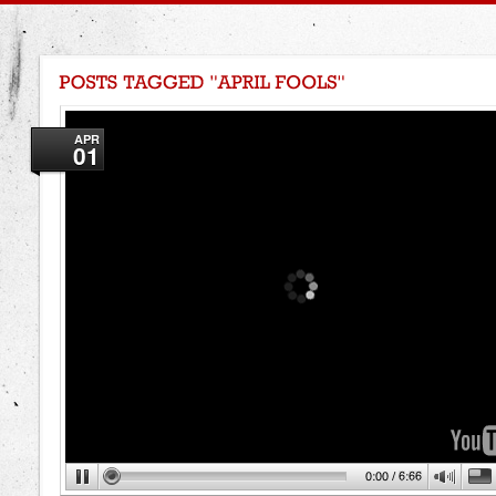
APR
01