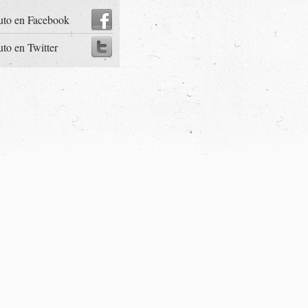
uto en Facebook
uto en Twitter