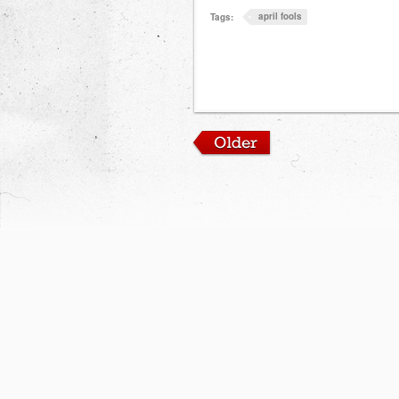
april fools
Tags: