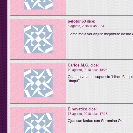
peloton69
dice:
5 agosto, 2010 a las 2:23
Como mola ver enjuto mojamuto desde e
Carlos.M.G.
dice:
10 agosto, 2010 a las 18:24
Cuando votan el supuesto “Hincli Binqui´
Binqui´´.
Elnovatico
dice:
17 agosto, 2010 a las 17:18
Ojuu san kedao con Geromino O.o
—