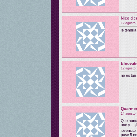
Nico
dic
12 agosto,
le tendri
Elnovati
12 agosto,
no es ta
Quarme
14 agosto,
Que nunc
uno y… ¡E
jovencito
puse 5 en