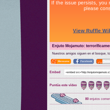
Enjuto Mojamuto: terroríficame
Nuestros amigos siguen en el bosque, tod
Meneame
Facebook
Twitt
Embed
Puntúa este vídeo
80
enjutos comen