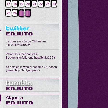
17
18
19
20
21
22
23
24
25
26
La gran evasión de Chihuahua
http://bit.ly/bSaSD4
Palabras super bonicas:
Buckminsterfullereno http://bit.ly/1C7Y
Ya está en la web el capítulo 26, pasen
y vean http://bit.ly/aupApD