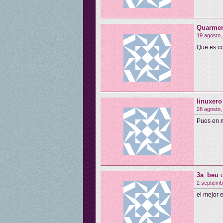
Quarme
19 agosto,
Que es co
linuxero
28 agosto,
Pues en m
3a_beu
2 septiemb
el mejor 