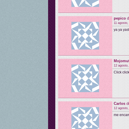
pepico
d
11 agosto,
ya ya yast
Mojomut
12 agosto,
Click clic
Carlos
d
12 agosto,
me encant