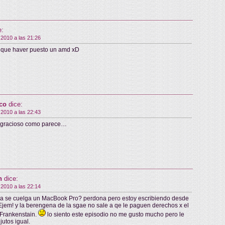
e:
 2010 a las 21:26
a que haver puesto un amd xD
co
dice:
 2010 a las 22:43
n gracioso como parece…
n
dice:
 2010 a las 22:14
a se cuelga un MacBook Pro? perdona pero estoy escribiendo desde
jem! y la berengena de la sgae no sale a qe le paguen derechos x el
 Frankenstain.
lo siento este episodio no me gusto mucho pero le
jutos igual.