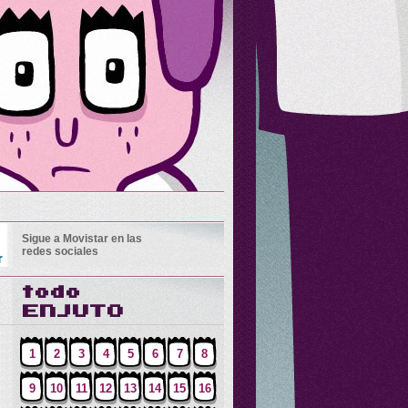
Sigue a Movistar en las
redes sociales
1
2
3
4
5
6
7
8
9
10
11
12
13
14
15
16