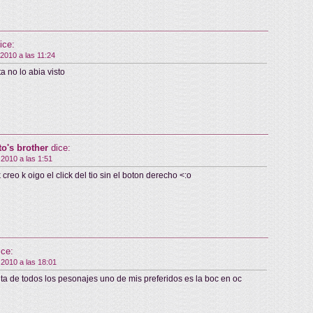
ice:
 2010 a las 11:24
a no lo abia visto
o's brother
dice:
 2010 a las 1:51
k creo k oigo el click del tio sin el boton derecho <:o
ice:
 2010 a las 18:01
a de todos los pesonajes uno de mis preferidos es la boc en oc