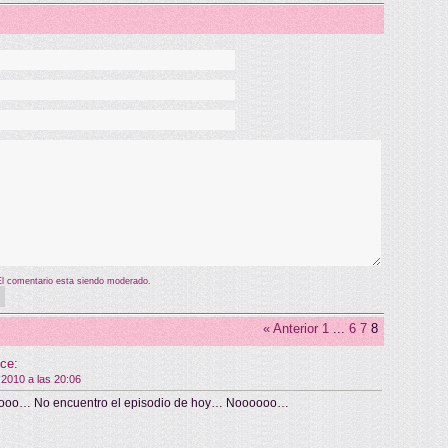
El comentario esta siendo moderado.
« Anterior
1
...
6
7
8
ice:
 2010 a las 20:06
oo… No encuentro el episodio de hoy… Noooooo…