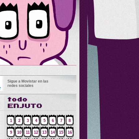
Sigue a Movistar en las
redes sociales
1
2
3
4
5
6
7
8
9
10
11
12
13
14
15
16