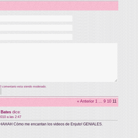
El comentario esta siendo moderado.
« Anterior
1
...
9
10
11
d Bates
dice:
2010 a las 2:47
HAH Cómo me encantan los videos de Enjuto! GENIALES.