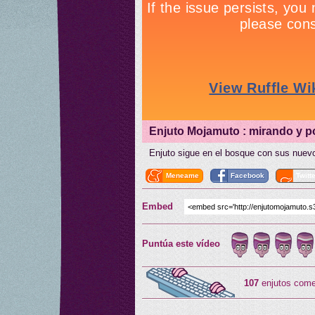
Enjuto Mojamuto : mirando y 
Enjuto sigue en el bosque con sus nue
Meneame
Facebook
Twitt
Embed
Puntúa este vídeo
107
enjutos come