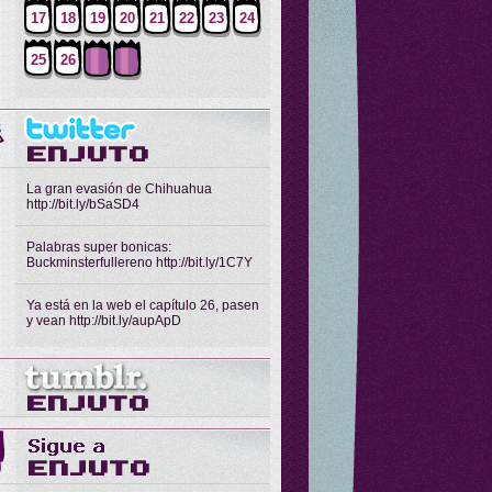
17
18
19
20
21
22
23
24
25
26
La gran evasión de Chihuahua
http://bit.ly/bSaSD4
Palabras super bonicas:
Buckminsterfullereno http://bit.ly/1C7Y
Ya está en la web el capítulo 26, pasen
y vean http://bit.ly/aupApD