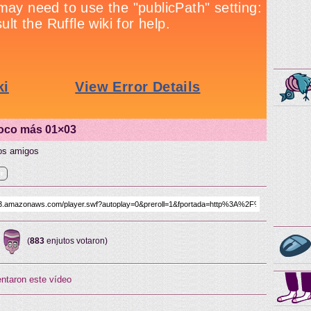
poco más 01×03
vos amigos
er
(
883
enjutos votaron)
ntaron este vídeo