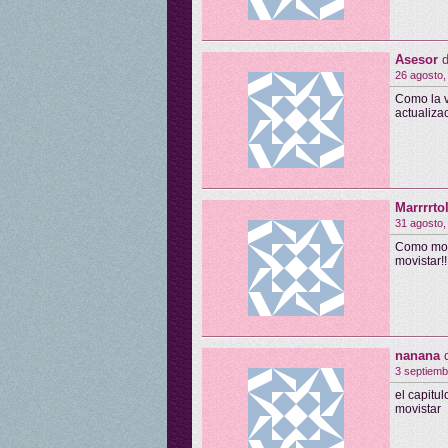
Asesor
d
26 agosto,
Como la v
actualiza
Marrrrto
31 agosto,
Como mol
movistar!
nanana
3 septiemb
el capitu
movistar