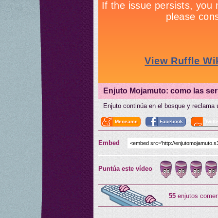
Enjuto Mojamuto: como las se
Enjuto continúa en el bosque y reclama
Meneame
Facebook
Twitt
Embed
Puntúa este vídeo
55
enjutos comen