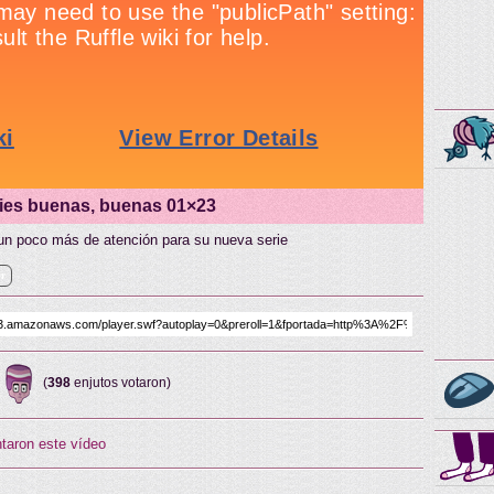
ries buenas, buenas 01×23
 un poco más de atención para su nueva serie
er
(
398
enjutos votaron)
taron este vídeo