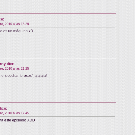
ce:
re, 2010 a las 13:29
to es un máquina xD
nny
dice:
re, 2010 a las 21:25
ners cochambrosos” jajajaja!
dice:
re, 2010 a las 17:45
ta este episodio XDD