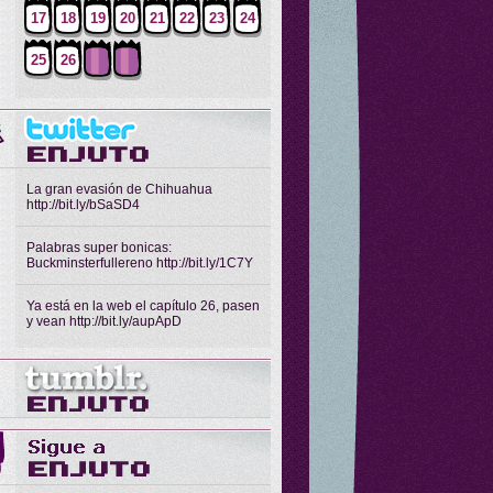
17
18
19
20
21
22
23
24
25
26
La gran evasión de Chihuahua
http://bit.ly/bSaSD4
Palabras super bonicas:
Buckminsterfullereno http://bit.ly/1C7Y
Ya está en la web el capítulo 26, pasen
y vean http://bit.ly/aupApD