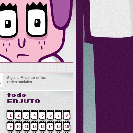
Sigue a Movistar en las
redes sociales
1
2
3
4
5
6
7
8
9
10
11
12
13
14
15
16