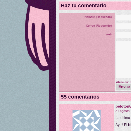
Haz tu comentario
Nombre (Requerido)
Correo (Requerido)
web
Atención:
55 comentarios
peloton
31 agosto,
La ultima 
Ay !!! El