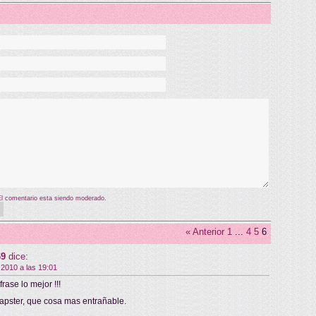
El comentario esta siendo moderado.
« Anterior
1
...
4
5
6
69
dice:
 2010 a las 19:01
frase lo mejor !!!
 Napster, que cosa mas entrañable.