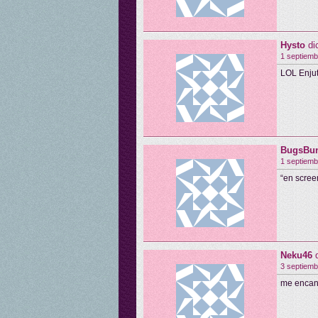
Hysto
di
1 septiemb
LOL Enju
BugsBu
1 septiemb
“en scree
Neku46
3 septiemb
me encan