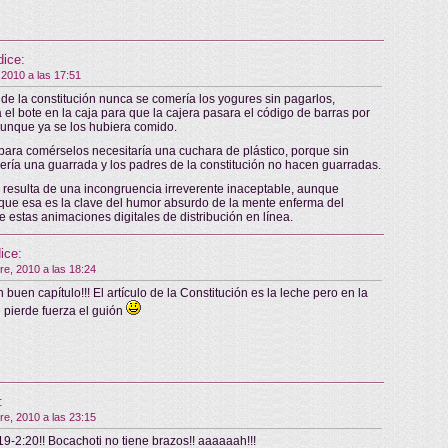
dice:
 2010 a las 17:51
de la constitución nunca se comería los yogures sin pagarlos,
 el bote en la caja para que la cajera pasara el código de barras por
 aunque ya se los hubiera comido.
ara comérselos necesitaría una cuchara de plástico, porque sin
ería una guarrada y los padres de la constitución no hacen guarradas.
 resulta de una incongruencia irreverente inaceptable, aunque
ue esa es la clave del humor absurdo de la mente enferma del
e estas animaciones digitales de distribución en línea.
ice:
re, 2010 a las 18:24
 buen capítulo!!! El artículo de la Constitución es la leche pero en la
l pierde fuerza el guión
:
re, 2010 a las 23:15
19-2:20!! Bocachoti no tiene brazos!! aaaaaah!!!