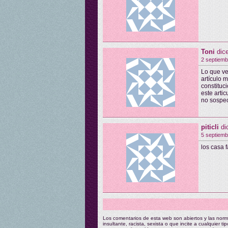
Toni
dic
2 septiemb
Lo que ve
artículo 
constituc
este arti
no sospe
piticli
di
5 septiemb
los casa f
Los comentarios de esta web son abiertos y las norm
insultante, racista, sexista o que incite a cualquier 