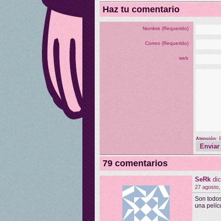
Haz tu comentario
Nombre (Requerido)
Correo (Requerido)
web
Atención:
79 comentarios
SeRk
dic
27 agosto,
Son todos
una pelíc