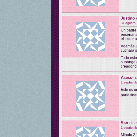
Justino
31 agosto,
Un padre 
enseñaría
el lector
Además, p
cuchara s
Todo esto
supongo q
creador d
Asesor
d
1 septiemb
Este es un
parte fina
San
dice
1 septiemb
Minuto 2: