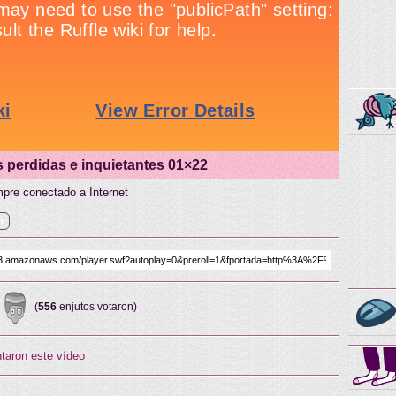
s perdidas e inquietantes 01×22
pre conectado a Internet
er
(
556
enjutos votaron)
taron este vídeo