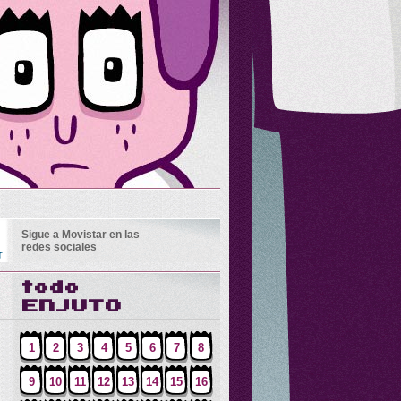
Sigue a Movistar en las
redes sociales
1
2
3
4
5
6
7
8
9
10
11
12
13
14
15
16