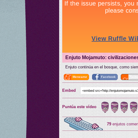
Enjuto Mojamuto: civilizacione
Enjuto continúa en el bosque, como siem
Meneame
Facebook
Twitt
Embed
Puntúa este vídeo
79
enjutos comen