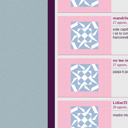
mandrile
27 agosto,
este capi
i se lo c
harcorex
no tee i
27 agosto,
jajaja k j
Lidiar15
28 agosto,
madre mi