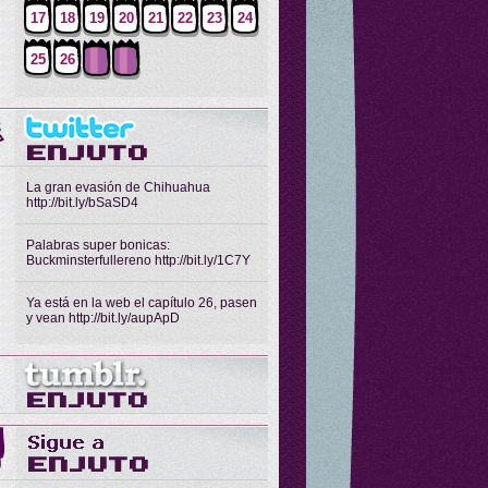
17
18
19
20
21
22
23
24
25
26
La gran evasión de Chihuahua
http://bit.ly/bSaSD4
Palabras super bonicas:
Buckminsterfullereno http://bit.ly/1C7Y
Ya está en la web el capítulo 26, pasen
y vean http://bit.ly/aupApD