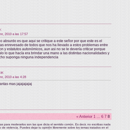
e:
re, 2010 a las 17:57
o absurdo es que aqui se critique a este señor por que este es el
mas enrevesado de todos que nos ha llevado a estos problemas entre
ion y estatutos autonómicos, aun asi no se le devería criticar porque
culo lo que hacía era brindar una mano a las distintas nacionalidades y
cho suponga ninguna independencia
ce:
re, 2010 a las 4:28
antas mas jajajajajaj
« Anterior
1
...
6
7
8
as para moderarlos son las que dicta el sentido común. Es decir, no escribas nada
tipo de violencia. Puedes dejar tu opinión libremente sobre los temas tratados en el