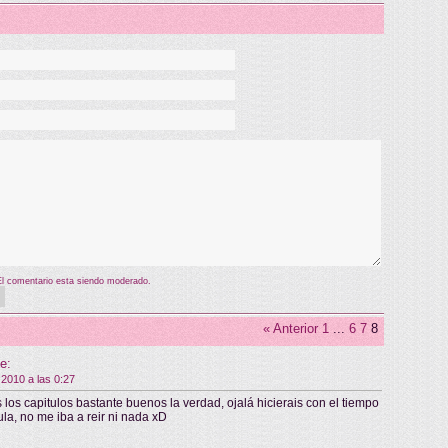
El comentario esta siendo moderado.
« Anterior
1
...
6
7
8
e:
 2010 a las 0:27
 los capitulos bastante buenos la verdad, ojalá hicierais con el tiempo
ula, no me iba a reir ni nada xD