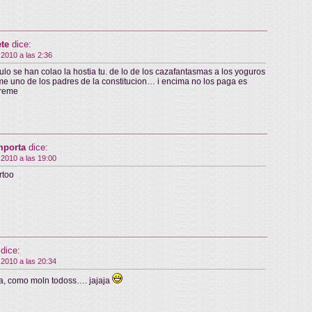
te
dice:
 2010 a las 2:36
tulo se han colao la hostia tu. de lo de los cazafantasmas a los yoguros
ome uno de los padres de la constitucion… i encima no los paga es
treme
mporta
dice:
 2010 a las 19:00
artoo
dice:
 2010 a las 20:34
a, como moln todoss…. jajaja