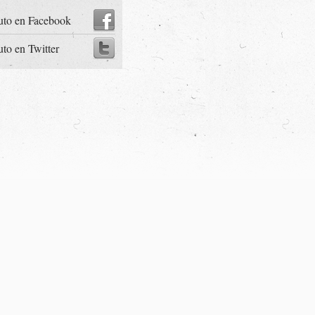
uto en Facebook
uto en Twitter