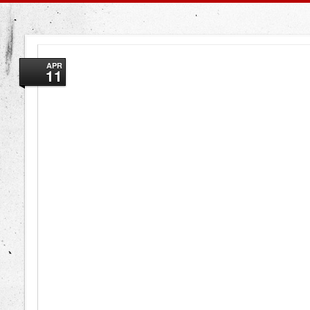
APR
11