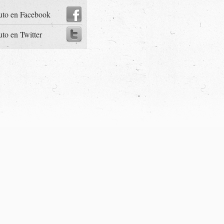
uto en Facebook
uto en Twitter