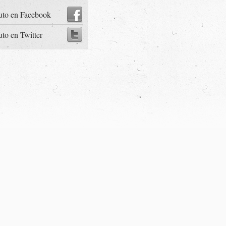
uto en Facebook
uto en Twitter