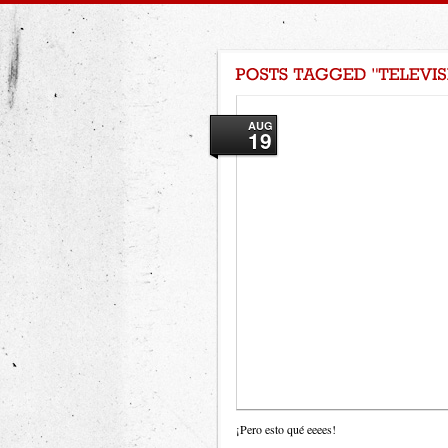
AUG
19
¡Pero esto qué eeees!