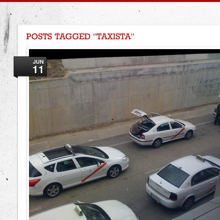
JUN
11