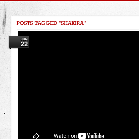
JUN
22