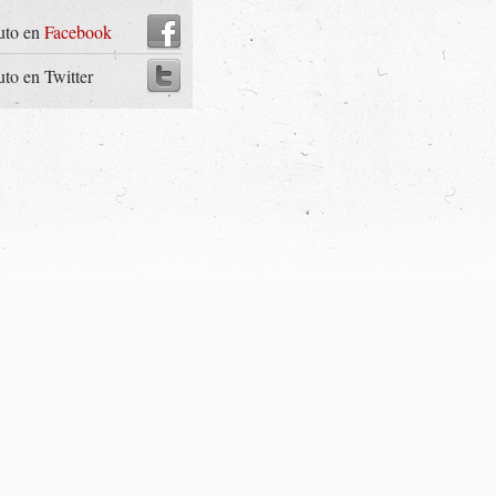
uto en
Facebook
uto en Twitter