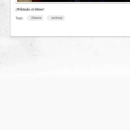
¡Wikileaks el último!
Obama
sarkozy
Tags: