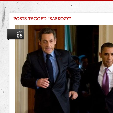
JAN
05