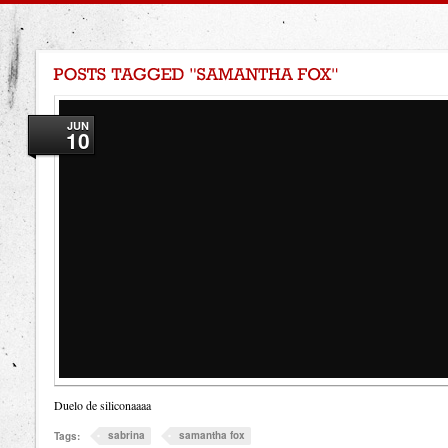
JUN
10
Duelo de siliconaaaa
sabrina
samantha fox
Tags: