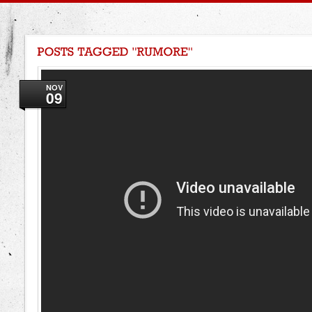
NOV
09