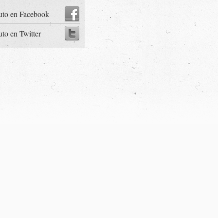
uto en Facebook
uto en Twitter