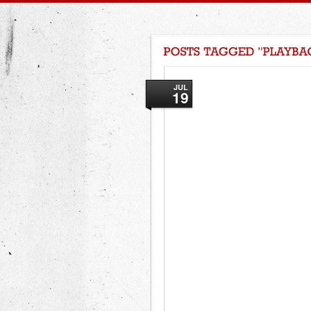
JUL
19