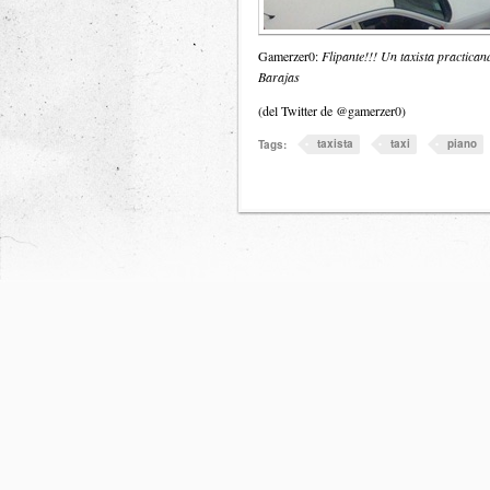
Gamerzer0:
Flipante!!! Un taxista practican
Barajas
(del Twitter de @gamerzer0)
taxista
taxi
piano
Tags: