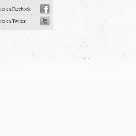
uto en Facebook
uto en Twitter