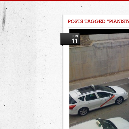
JUN
11