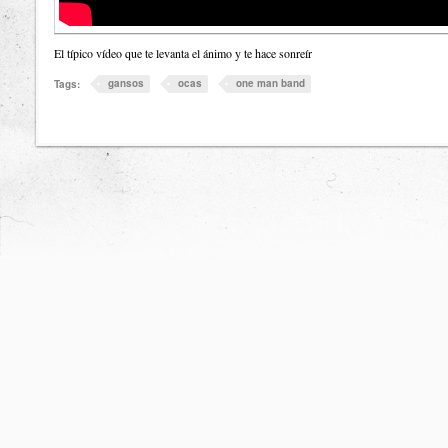
El típico vídeo que te levanta el ánimo y te hace sonreír
gansos
ocas
one man band
Tags: