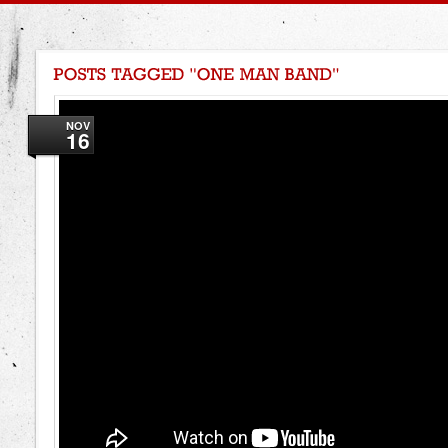
NOV
16