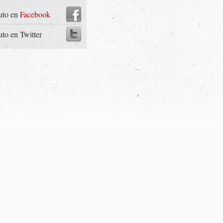
uto en
Facebook
uto en Twitter