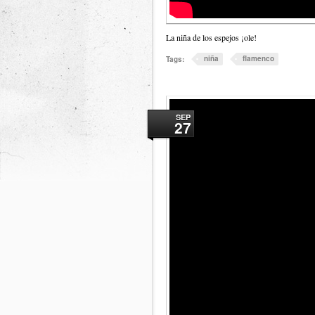
La niña de los espejos ¡ole!
niña
flamenco
Tags:
SEP
27