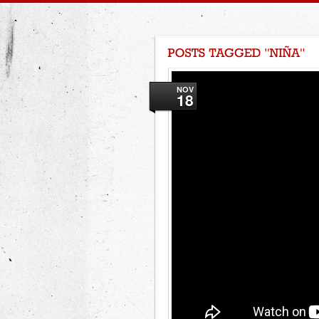
NOV
18