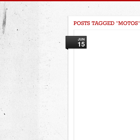
JUN
15