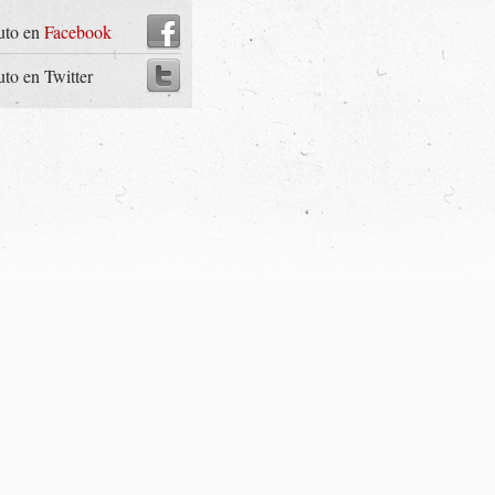
uto en
Facebook
uto en Twitter