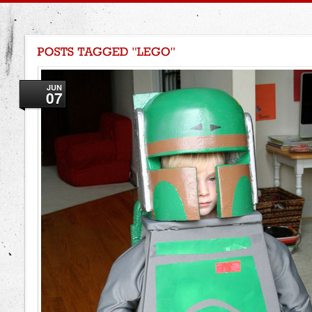
JUN
07