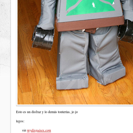
Esto es un disfraz y lo demás tonterías, jo jo
legos:
via
mydisguises.com