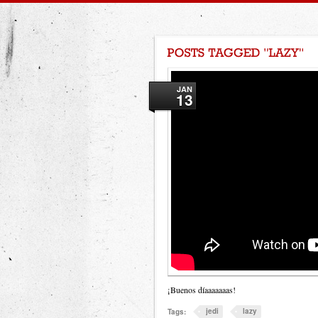
JAN
13
¡Buenos díaaaaaaas!
jedi
lazy
Tags: