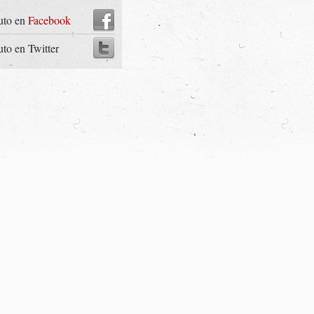
uto en
Facebook
uto en Twitter