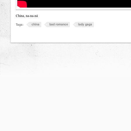
China, na-na-ná
china
bad romance
lady gaga
Tags: