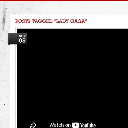
NOV
08