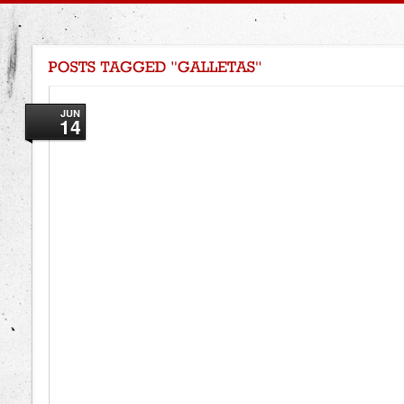
JUN
14