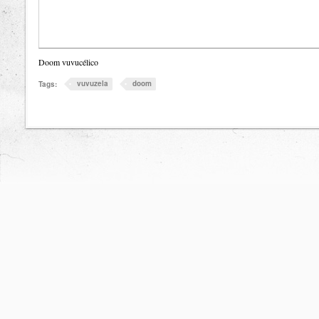
Doom vuvucélico
vuvuzela
doom
Tags: