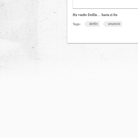
Ha vuelto Delfín… hasta el fin
delfín
anuncio
Tags: