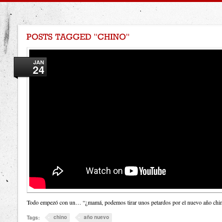
JAN
24
Todo empezó con un… “¿mamá, podemos tirar unos petardos por el nuevo año chi
chino
año nuevo
Tags: