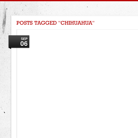
SEP
06