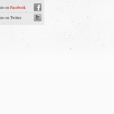
uto en
Facebook
uto en Twitter