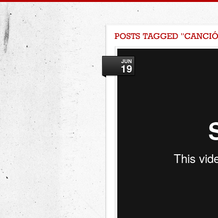
JUN
19