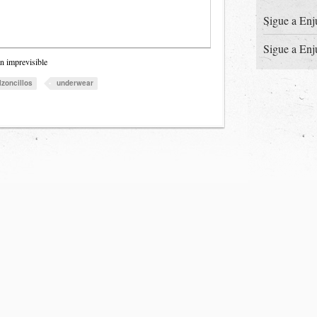
Sigue a Enj
Sigue a Enj
n imprevisible
lzoncillos
underwear