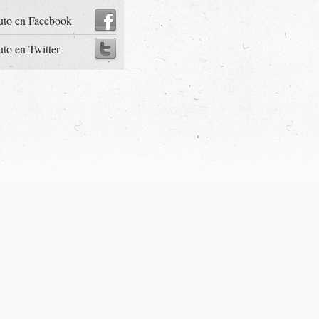
uto en Facebook
uto en Twitter