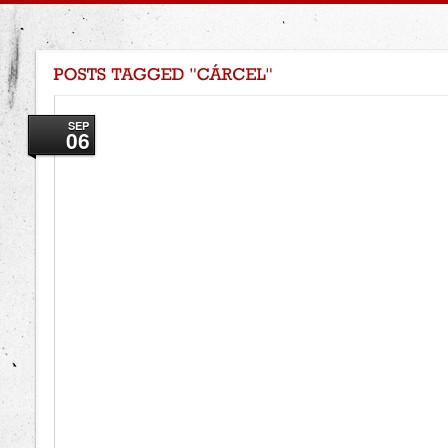
SEP
06