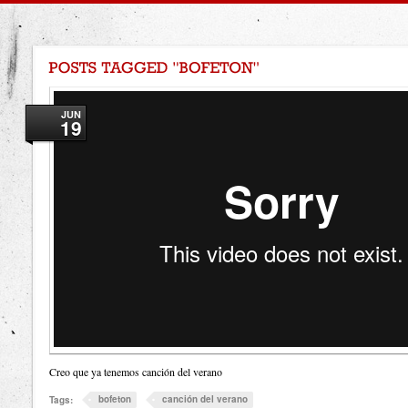
JUN
19
Creo que ya tenemos canción del verano
bofeton
canción del verano
Tags: