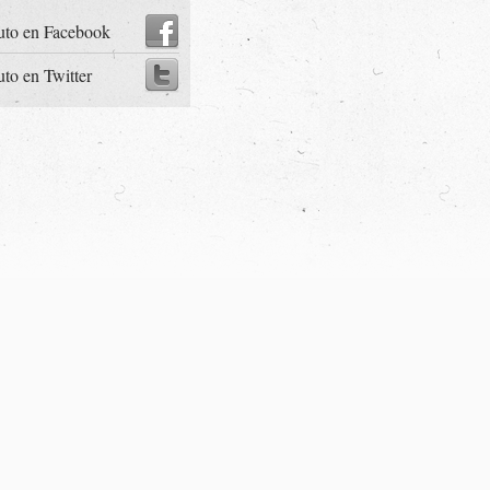
uto en Facebook
uto en Twitter