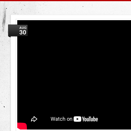
AUG
30